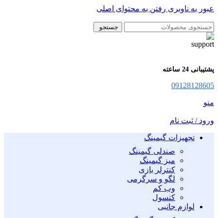
عبور به ناوبری
رفتن به محتوای اصلی
جستجو
پشتیبانی 24 ساعته
09128128605
منو
ورود / ثبت نام
تجهیزات گیمینگ
صندلی گیمینگ
میز گیمینگ
کنترلر بازی
لگو و سرگرمی
وب کم
کنسول
لوازم جانبی