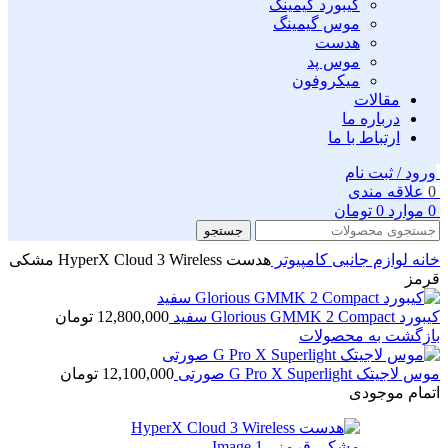
کیبورد گیمینگ
موس گیمینگ
هدست
موس پد
میکروفون
مقالات
درباره ما
ارتباط با ما
ورود / ثبت نام
0
علاقه مندی
0
موارد
0
تومان
جستجو
خانه
لوازم جانبی کامپیوتر
هدست HyperX Cloud 3 Wireless مشکی
قرمز
کیبورد Glorious GMMK 2 Compact سفید
12,800,000
تومان
بازگشت به محصولات
موس لاجیتک G Pro X Superlight صورتی
12,100,000
تومان
اتمام موجودی