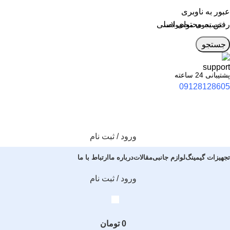
عبور به ناوبری
رفتن به محتوای اصلی
جستجو
پشتیبانی 24 ساعته
09128128605
ورود / ثبت نام
تجهیزات گیمینگ
لوازم جانبی
مقالات
درباره ما
ارتباط با ما
ورود / ثبت نام
0
تومان