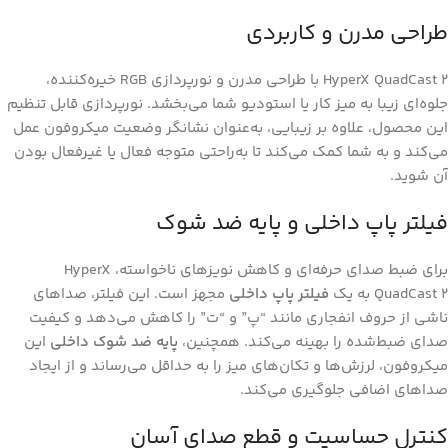
طراحی مدرن و کاربردی
HyperX QuadCast 2 با طراحی مدرن و نورپردازی RGB خیره‌کننده،
جلوه‌ای زیبا به میز کار یا استودیو شما می‌بخشد. نورپردازی قابل تنظیم
این محصول، علاوه بر زیبایی، به‌عنوان نشانگر وضعیت میکروفون عمل
می‌کند و به شما کمک می‌کند تا به‌راحتی متوجه فعال یا غیرفعال بودن
آن شوید.
فیلتر پاپ داخلی و پایه ضد شوک
برای ضبط صدای حرفه‌ای و کاهش نویزهای ناخواسته، HyperX
QuadCast 2 به یک
فیلتر پاپ داخلی
مجهز است. این فیلتر، صداهای
ناشی از حروف انفجاری مانند “پ” و “ت” را کاهش می‌دهد و کیفیت
صدای ضبط‌شده را بهینه می‌کند. همچنین،
پایه ضد شوک داخلی
این
میکروفون، لرزش‌ها و تکان‌های میز را به حداقل می‌رساند و از ایجاد
صداهای اضافی جلوگیری می‌کند.
کنترل حساسیت و قطع صدای آسان