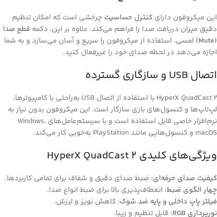
این میکروفون دارای
کنترل حساسیت
چرخشی است که امکان تنظیم
دقیق میزان دریافت صدا را فراهم می‌کند. علاوه بر این، دکمه
قطع صدا
(Mute)
لمسی، استفاده از میکروفون را سریع و آسان می‌سازد و به شما
اجازه می‌دهد در لحظه صدای خود را غیرفعال کنید.
اتصال USB و سازگاری گسترده
HyperX QuadCast 2 با استفاده از اتصال USB به‌راحتی با کامپیوترها،
لپ‌تاپ‌ها و کنسول‌های بازی سازگار است. این میکروفون بدون نیاز به
نرم‌افزار خاصی قابل استفاده است و با سیستم‌عامل‌های Windows،
macOS و کنسول‌هایی مانند PlayStation به‌خوبی کار می‌کند.
ویژگی‌های کلیدی HyperX QuadCast 2
کیفیت صدای حرفه‌ای
: ضبط صدای دقیق و شفاف برای تمامی کاربردها.
چهار الگوی ضبط
: انعطاف‌پذیری بالا برای ضبط انواع صدا.
فیلتر پاپ داخلی و پایه ضد شوک
: کاهش نویز و لرزش.
نورپردازی RGB
: قابل تنظیم و زیبا.