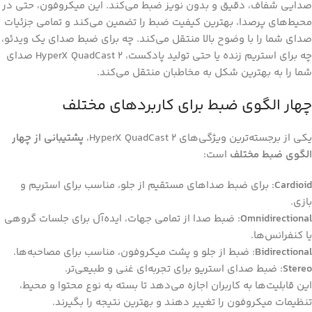
صدایی شفاف، دقیق و بدون نویز ضبط می‌کند. این میکروفون، حتی در
محیط‌های پرصدا، بهترین کیفیت ضبط را تضمین می‌کند و تمامی جزئیات
صدای شما را با وضوح بالا منتقل می‌کند. چه برای ضبط صدای یک ویدئو،
چه برای استریم زنده یا حتی تولید پادکست، HyperX QuadCast 2 صدای
شما را به بهترین شکل به مخاطبان منتقل می‌کند.
چهار الگوی ضبط برای کاربردهای مختلف
یکی از برجسته‌ترین ویژگی‌های HyperX QuadCast 2،
پشتیبانی از چهار
الگوی ضبط مختلف
است:
Cardioid
: برای ضبط صداهای مستقیم از جلو، مناسب برای استریم و
بازی.
Omnidirectional
: ضبط صدا از تمامی جهات، ایده‌آل برای جلسات گروهی
یا کنفرانس‌ها.
Bidirectional
: ضبط از جلو و پشت میکروفون، مناسب برای مصاحبه‌ها.
Stereo
: ضبط صدای استریو برای تجربه‌ای غنی و طبیعی‌تر.
این قابلیت‌ها به کاربران اجازه می‌دهد تا بسته به نوع محتوا و محیط،
تنظیمات میکروفون را تغییر دهند و بهترین نتیجه را بگیرند.