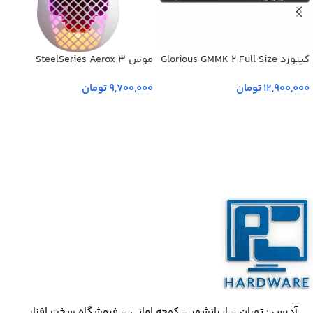
کیبورد Glorious GMMK 2 Full Size
موس SteelSeries Aerox 3
مشکی
وایرلس سفید
12,900,000
تومان
9,700,000
تومان
اطلاعات بیشتر
اطلاعات بیشتر
آدرس : تهران - ایرانشهر - کوچه امانی - فروشگاه سخت افزار