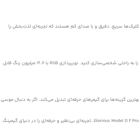
اده‌ای را تضمین می‌کند. کلیک‌ها سریع، دقیق و با صدای کم هستند که تجربه‌ای لذت‌بخش را
Glorious Model D 2 Pro Wireless با نرم‌افزار Glorious Core سازگار است که به شما امکان می‌دهد تنظیمات DPI، نورپردازی RGB و کلیدهای ماوس را به راحتی شخصی‌سازی کنید. نورپردازی RGB با 16.8 میلیون رنگ قابل
به یکی از بهترین گزینه‌ها برای گیمرهای حرفه‌ای تبدیل می‌کند. اگر به دنبال موسی
این موس نه تنها برای گیمرها، بلکه برای طراحان گرافیک و افرادی که به دنبال دقت بالا در کارهای خود هستند نیز ایده‌آل است. با خرید Glorious Model D 2 Pro Wireless، تجربه‌ای بی‌نظیر و حرفه‌ای را در دنیای گیمینگ