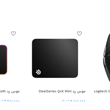
موس پد SteelSeries QcK Mini
موس پ
Medium
5,000,000
تومان
11,800,000
تو