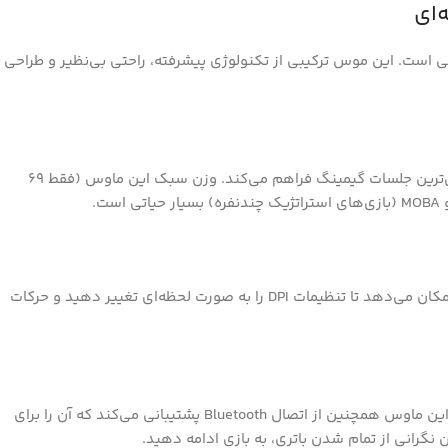
 با کیفیت بالا، طراحی ارگونومیک و عملکرد بی‌نظیر هستید، Glorious Model D 2 Pro Wireless انتخاب ایده‌آلی است. این موس ترکیبی از تکنولوژی پیشرفته، راحتی بی‌نظیر و طراحی
Glorious Model D 2 Pro Wireless با طراحی ارگونومیک و فرمی که به خوبی در دست جای می‌گیرد، تجربه‌ای راحت و بدون خستگی را حتی در طولانی‌ترین جلسات گیمینگ فراهم می‌کند. وزن سبک این ماوس (فقط 69
این ماوس مجهز به سنسور BAMF 2.0 با حداکثر رزولوشن 26000 DPI است که دقت و سرعت بی‌نظیری را ارائه می‌دهد. سنسور BAMF 2.0 به شما امکان می‌دهد تا تنظیمات DPI را به صورت لحظه‌ای تغییر دهید و حرکات
Glorious Model D 2 Pro Wireless از فناوری بی‌سیم 2.4GHz با تاخیر صفر استفاده می‌کند که تجربه‌ای مشابه با ماوس‌های سیمی را ارائه می‌دهد. این ماوس همچنین از اتصال Bluetooth پشتیبانی می‌کند که آن را برای