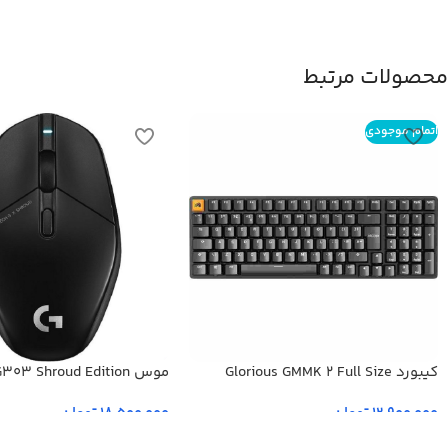
محصولات مرتبط
اتمام موجودی
کیبورد Glorious GMMK 2 Full Size
موس Logitech G303 Shroud Edition
مشکی
12,900,000
تومان
18,500,000
تومان