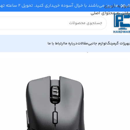
قیمت‌ ها بروز می‌باشند با خیال آسوده خریداری کنید. تحویل ۲ ساعته تهران شهرستان همان روز از طریق تیپاکس پس کرایه‌ می‌گردد.
عبور به ناوبری
رفتن به محتوای اصلی
هیزات گیمینگ
لوازم جانبی
مقالات
درباره ما
ارتباط با ما
خانه
لوازم جانبی کامپیوتر
موس Glorious Model D 2 Pro Wireless مشکی