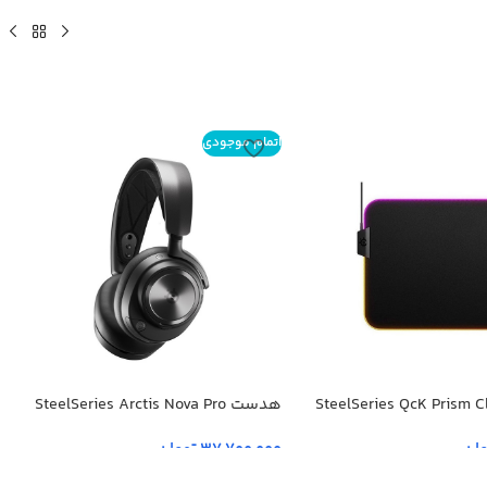
اتمام موجودی
د SteelSeries QcK Prism Cloth
هدست SteelSeries Arctis Nova Pro
وایرلس
مان
37,700,000
تومان