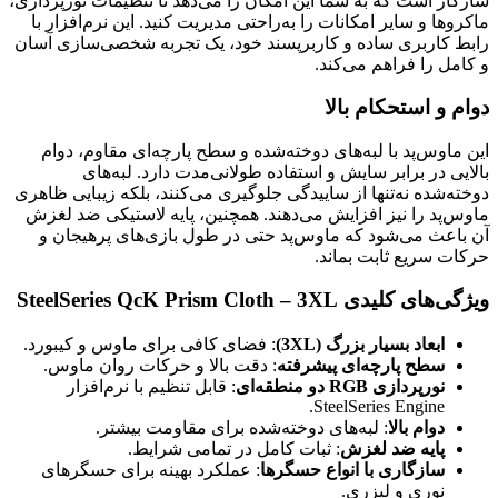
سازگار است که به شما این امکان را می‌دهد تا تنظیمات نورپردازی،
ماکروها و سایر امکانات را به‌راحتی مدیریت کنید. این نرم‌افزار با
رابط کاربری ساده و کاربرپسند خود، یک تجربه شخصی‌سازی آسان
و کامل را فراهم می‌کند.
دوام و استحکام بالا
این ماوس‌پد با لبه‌های دوخته‌شده و سطح پارچه‌ای مقاوم، دوام
بالایی در برابر سایش و استفاده طولانی‌مدت دارد. لبه‌های
دوخته‌شده نه‌تنها از ساییدگی جلوگیری می‌کنند، بلکه زیبایی ظاهری
ماوس‌پد را نیز افزایش می‌دهند. همچنین، پایه لاستیکی ضد لغزش
آن باعث می‌شود که ماوس‌پد حتی در طول بازی‌های پرهیجان و
حرکات سریع ثابت بماند.
ویژگی‌های کلیدی SteelSeries QcK Prism Cloth – 3XL
ابعاد بسیار بزرگ (3XL)
: فضای کافی برای ماوس و کیبورد.
سطح پارچه‌ای پیشرفته
: دقت بالا و حرکات روان ماوس.
نورپردازی RGB دو منطقه‌ای
: قابل تنظیم با نرم‌افزار
SteelSeries Engine.
دوام بالا
: لبه‌های دوخته‌شده برای مقاومت بیشتر.
پایه ضد لغزش
: ثبات کامل در تمامی شرایط.
سازگاری با انواع حسگرها
: عملکرد بهینه برای حسگرهای
نوری و لیزری.