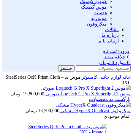
کیبورد گیمینگ
موس گیمینگ
هدست
موس پد
میکروفون
مقالات
درباره ما
ارتباط با ما
ورود / ثبت نام
0
علاقه مندی
0
موارد
0
تومان
جستجو
خانه
لوازم جانبی کامپیوتر
موس پد SteelSeries QcK Prism Cloth –
3XL
موس Logitech G Pro X Superlight 2 صورتی
19,800,000
تومان
بازگشت به محصولات
میکروفون HyperX Quadcast مشکی
13,500,000
تومان
اتمام موجودی