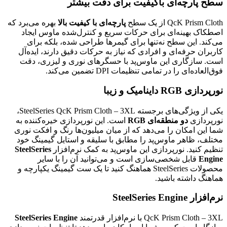
سطح پارچه‌ای باکیفیت برای دقت بیشتر
QcK Prism Cloth از یک سطح
پارچه‌ای با کیفیت بالا
بهره می‌برد که
اصطکاک بهینه‌ای برای حرکات سریع و کنترل‌شده ماوس ایجاد
می‌کند. این سطح نه‌تنها برای گیمرها طراحی شده، بلکه برای
کاربران حرفه‌ای و افرادی که نیاز به حرکات دقیق دارند، ایده‌آل
است. سازگاری این ماوس‌پد با حسگرهای نوری و لیزری، دقت
فوق‌العاده‌ای را در تمامی تنظیمات DPI تضمین می‌کند.
نورپردازی RGB داینامیک و زیبا
یکی از ویژگی‌های برجسته SteelSeries QcK Prism Cloth – 3XL،
نورپردازی
دو منطقه‌ای RGB
است. این نورپردازی خیره‌کننده به
شما این امکان را می‌دهد که از میان میلیون‌ها رنگ و افکت نوری
مختلف، ظاهر ماوس‌پد را مطابق با سلیقه و استایل گیمینگ خود
تنظیم کنید. نورپردازی این ماوس‌پد به کمک نرم‌افزار
SteelSeries
Engine
قابل شخصی‌سازی است و می‌توانید آن را با سایر
محصولات SteelSeries هماهنگ کنید تا یک ست گیمینگ یکپارچه و
هماهنگ داشته باشید.
نرم‌افزار SteelSeries Engine
QcK Prism Cloth – 3XL با نرم‌افزار قدرتمند
SteelSeries Engine