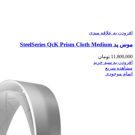
افزودن به علاقه مندی
موس پد SteelSeries QcK Prism Cloth Medium
11,800,000
تومان
افزودن به سبد خرید
مشاهده سریع
اتمام موجودی