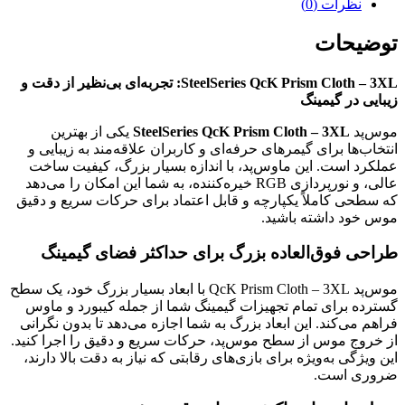
نظرات (0)
توضیحات
SteelSeries QcK Prism Cloth – 3XL: تجربه‌ای بی‌نظیر از دقت و
زیبایی در گیمینگ
موس‌پد
SteelSeries QcK Prism Cloth – 3XL
یکی از بهترین
انتخاب‌ها برای گیمرهای حرفه‌ای و کاربران علاقه‌مند به زیبایی و
عملکرد است. این ماوس‌پد، با اندازه بسیار بزرگ، کیفیت ساخت
عالی، و نورپردازی RGB خیره‌کننده، به شما این امکان را می‌دهد
که سطحی کاملاً یکپارچه و قابل اعتماد برای حرکات سریع و دقیق
موس خود داشته باشید.
طراحی فوق‌العاده بزرگ برای حداکثر فضای گیمینگ
موس‌پد QcK Prism Cloth – 3XL با ابعاد بسیار بزرگ خود، یک سطح
گسترده برای تمام تجهیزات گیمینگ شما از جمله کیبورد و ماوس
فراهم می‌کند. این ابعاد بزرگ به شما اجازه می‌دهد تا بدون نگرانی
از خروج موس از سطح موس‌پد، حرکات سریع و دقیق را اجرا کنید.
این ویژگی به‌ویژه برای بازی‌های رقابتی که نیاز به دقت بالا دارند،
ضروری است.