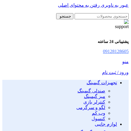
عبور به ناوبری
رفتن به محتوای اصلی
جستجو
پشتیبانی 24 ساعته
09128128605
منو
ورود / ثبت نام
تجهیزات گیمینگ
صندلی گیمینگ
میز گیمینگ
کنترلر بازی
لگو و سرگرمی
وب کم
کنسول
لوازم جانبی