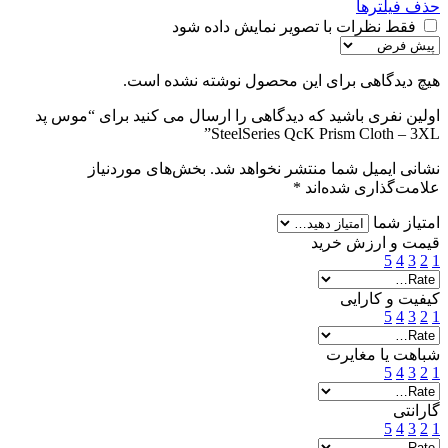
حذف فیلترها
فقط نظرات با تصویر نمایش داده شود
هیچ دیدگاهی برای این محصول نوشته نشده است.
اولین نفری باشید که دیدگاهی را ارسال می کنید برای “موس پد
SteelSeries QcK Prism Cloth – 3XL”
نشانی ایمیل شما منتشر نخواهد شد.
بخش‌های موردنیاز
علامت‌گذاری شده‌اند
*
امتیاز شما
قیمت و ارزش خرید
5
4
3
2
1
کیفیت و کارایی
5
4
3
2
1
شباهت یا مغایرت
5
4
3
2
1
گارانتی
5
4
3
2
1