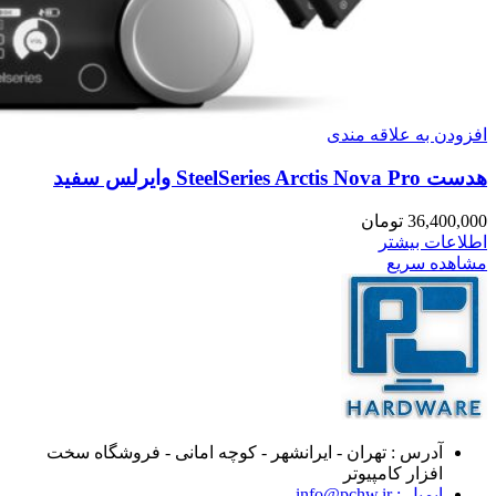
افزودن به علاقه مندی
هدست SteelSeries Arctis Nova Pro وایرلس سفید
36,400,000
تومان
اطلاعات بیشتر
مشاهده سریع
آدرس : تهران - ایرانشهر - کوچه امانی - فروشگاه سخت
افزار کامپیوتر
ایمیل : info@pchw.ir