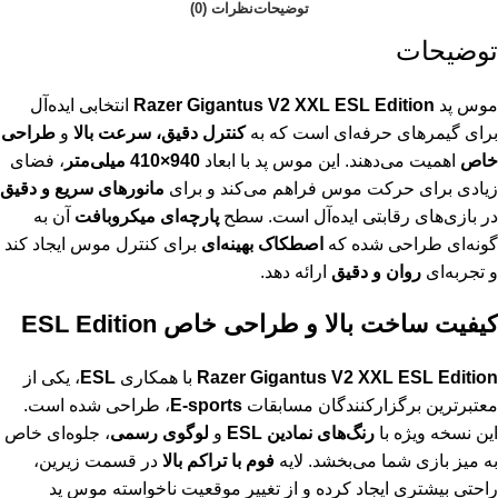
توضیحات
نظرات (0)
توضیحات
موس پد
Razer Gigantus V2 XXL ESL Edition
انتخابی ایده‌آل
برای گیمرهای حرفه‌ای است که به
کنترل دقیق، سرعت بالا
و
طراحی
خاص
اهمیت می‌دهند. این موس پد با ابعاد
940×410 میلی‌متر
، فضای
زیادی برای حرکت موس فراهم می‌کند و برای
مانورهای سریع و دقیق
در بازی‌های رقابتی ایده‌آل است. سطح
پارچه‌ای میکرو‌بافت
آن به
گونه‌ای طراحی شده که
اصطکاک بهینه‌ای
برای کنترل موس ایجاد کند
و تجربه‌ای
روان و دقیق
ارائه دهد.
کیفیت ساخت بالا و طراحی خاص ESL Edition
Razer Gigantus V2 XXL ESL Edition
با همکاری
ESL
، یکی از
معتبرترین برگزارکنندگان مسابقات
E-sports
، طراحی شده است.
این نسخه ویژه با
رنگ‌های نمادین ESL
و
لوگوی رسمی
، جلوه‌ای خاص
به میز بازی شما می‌بخشد. لایه
فوم با تراکم بالا
در قسمت زیرین،
راحتی بیشتری ایجاد کرده و از تغییر موقعیت ناخواسته موس پد