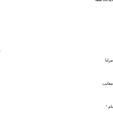
مزایا
معایب
نام
*