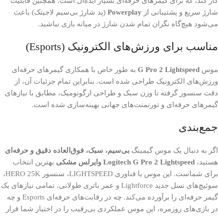
کار کند، که برای گیمرهای حرفه‌ای بسیار ایده‌آل است. همچنین قابلیت
شارژ سریع و پشتیبانی از
Powerplay
(پد شارژ بی‌سیم لاجیتک) باعث
می‌شود هیچ‌گاه نگران تمام شدن شارژ در میانه بازی نباشید.
مناسب برای ورزش‌های الکترونیک (Esports)
موس
G Pro 2 Lightspeed
به طور خاص با همکاری گیمرهای حرفه‌ای
ورزش‌های الکترونیک طراحی شده است. بنابراین تمام جزئیات آن، از
دقت سنسور گرفته تا وزن سبک و طراحی ارگونومیک، مطابق با نیازهای
گیمرهای حرفه‌ای و تورنمنت‌های جهانی بهینه‌سازی شده است.
جمع‌بندی
اگر به دنبال یک موس گیمینگ
بی‌سیم، سبک، فوق‌العاده دقیق و حرفه‌ای
هستید،
Logitech G Pro 2 Lightspeed وایرلس مشکی
بهترین انتخاب
برای شماست. این موس با فناوری LIGHTSPEED، سنسور HERO 25K،
سوئیچ‌های نسل جدید Lightforce و عمر باتری طولانی، تمامی نیازهای یک
گیمر حرفه‌ای را برآورده می‌کند. چه در رقابت‌های حرفه‌ای Esports و چه
در بازی‌های روزمره، این موس عملکردی بی‌رقیب را در اختیار شما قرار