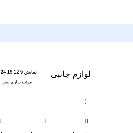
لوازم جانبی
نمایش
9
12
18
24
موس پد
موس پد
موس