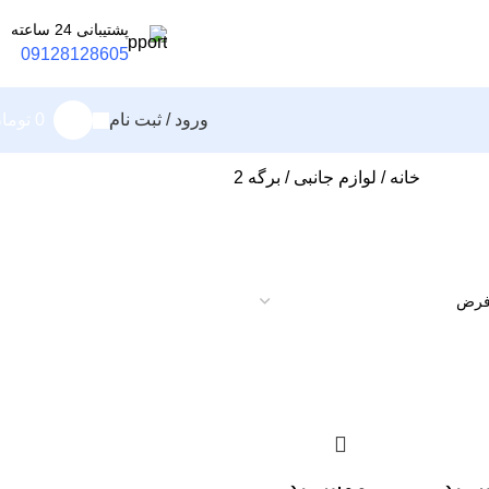
پشتیبانی 24 ساعته
09128128605
ورود / ثبت نام
0
توما
خانه
لوازم جانبی
برگه 2
 پد
موس پد