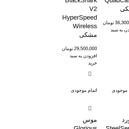
BlackShark
QuadCas
کی
V2
HyperSpeed
36,300
تومان
Wireless
ن به سبد
مشکی
29,500,000
تومان
افزودن به سبد
خرید
 موجودی
اتمام موجودی
رد
موس
Glorious
SteelSe