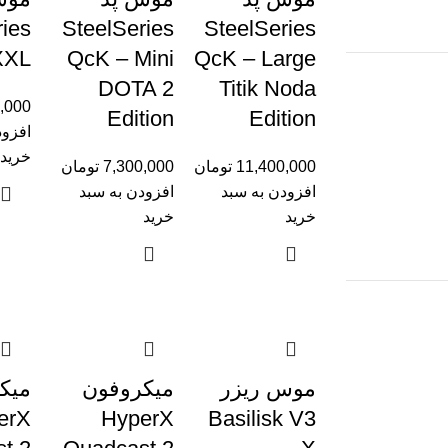
ries
SteelSeries
SteelSeries
XXL
QcK – Mini
QcK – Large
DOTA 2
Titik Noda
,000
Edition
Edition
افزود
خرید
11,400,000
تومان
7,300,000
تومان
افزودن به سبد
افزودن به سبد
خرید
خرید
موس ریزر
میکروفون
میک
erX
HyperX
Basilisk V3