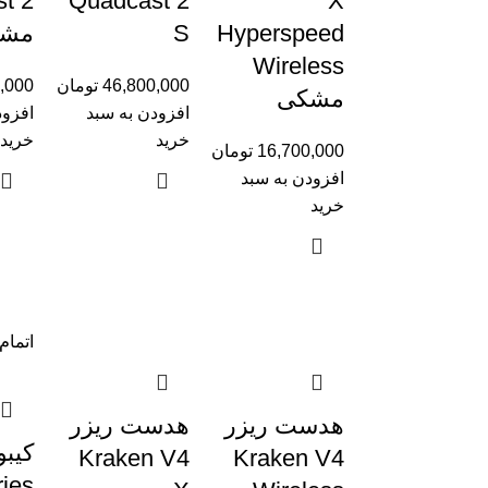
t 2
Quadcast 2
X
Hyperspeed
S
مش
Wireless
46,800,000
تومان
,000
مشکی
افزودن به سبد
افزود
خرید
خرید
16,700,000
تومان
افزودن به سبد
خرید
اتمام
هدست ریزر
هدست ریزر
کیبو
Kraken V4
Kraken V4
ries