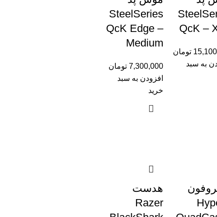
SteelSeries
SteelSe
QcK Edge –
QcK – 
Medium
15,100
تومان
ن به سبد
7,300,000
تومان
افزودن به سبد
خرید
روفون
هدست
Razer
Hyp