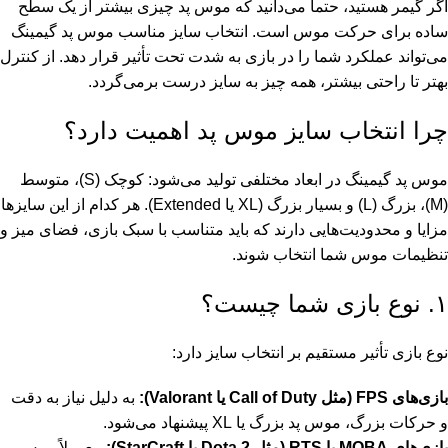
اگر گیمر هستید، حتماً می‌دانید که موس پد چیزی بیشتر از یک سطح
ساده برای حرکت موس است. انتخاب سایز مناسب موس پد گیمینگ
می‌تواند عملکرد شما را در بازی به شدت تحت تأثیر قرار دهد. از کنترل
بهتر تا راحتی بیشتر، همه چیز به سایز درست برمی‌گردد.
چرا انتخاب سایز موس پد اهمیت دارد؟
موس پد گیمینگ در ابعاد مختلفی تولید می‌شود: کوچک (S)، متوسط
(M)، بزرگ (L) و بسیار بزرگ (XL یا Extended). هر کدام از این سایزها
مزایا و محدودیت‌هایی دارند که باید متناسب با سبک بازی، فضای میز و
تنظیمات موس شما انتخاب شوند.
۱. نوع بازی شما چیست؟
نوع بازی تأثیر مستقیم بر انتخاب سایز دارد:
بازی‌های FPS (مثل Call of Duty یا Valorant):
به دلیل نیاز به دقت
و حرکات بزرگ، موس پد بزرگ یا XL پیشنهاد می‌شود.
بازی‌های MOBA یا RTS (مثل Dota 2 یا StarCraft):
معمولاً موس