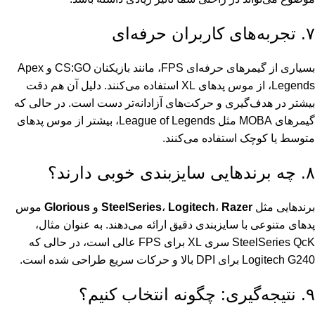
۷. تجربه‌های کاربران حرفه‌ای
بسیاری از گیمرهای حرفه‌ای FPS، مانند بازیکنان CS:GO و Apex
Legends، از موس پدهای XL استفاده می‌کنند. دلیل آن هم دقت
بیشتر در هدف‌گیری و حرکت‌های آزادانه‌تر دست است. در حالی که
گیمرهای MOBA مثل League of Legends، بیشتر از موس پدهای
متوسط یا کوچک استفاده می‌کنند.
۸. چه برندهایی سایزبندی خوبی دارند؟
برندهایی مثل
Razer
،
Logitech
،
SteelSeries
و
Glorious
موس
پدهای متنوعی با سایزبندی دقیق ارائه می‌دهند. به عنوان مثال،
SteelSeries QcK سری XL برای FPS عالی است، در حالی که
Logitech G240 برای DPI بالا و حرکات سریع طراحی شده است.
۹. نتیجه‌گیری: چگونه انتخاب کنیم؟