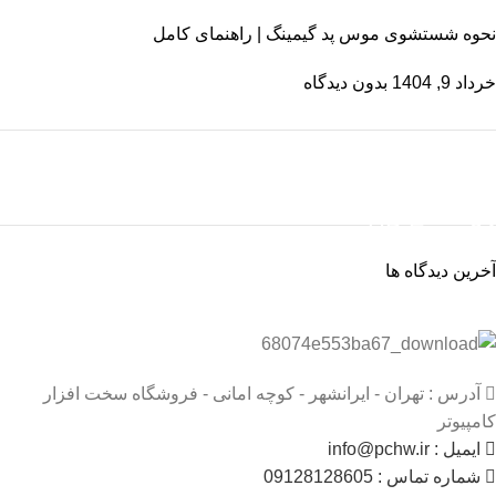
نحوه‌ شستشوی موس پد گیمینگ | راهنمای کامل
خرداد 9, 1404
بدون دیدگاه
ON SALE
HP Envy 34
آخرین دیدگاه ها
To Shop
آدرس : تهران - ایرانشهر - کوچه امانی - فروشگاه سخت افزار
کامپیوتر
ایمیل : info@pchw.ir
شماره تماس : 09128128605